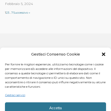
Febbraio 5, 2024
1
2
3
…
7
Successivo »
Gestisci Consenso Cookie
Per fornire le migliori esperienze, utilizziamo tecnologie come i cookie
per memorizzare e/o accedere alle informazioni del dispositivo. Il
consenso a queste tecnologie ci permetterà di elaborare dati come il
comportamento di navigazione o ID unici su questo sito. Non
acconsentire o ritirare il consenso può influire negativamente su alcune
caratteristiche e funzioni.
Facebook
Instagram
Gestisci servizi
LinkedIn
Twitter
Telegram
Whatsapp
Accetta