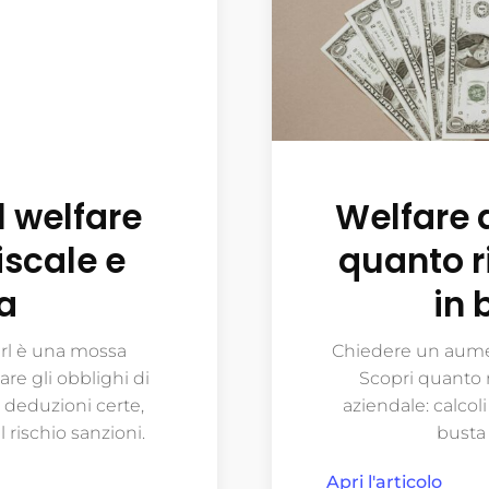
 welfare
Welfare a
iscale e
quanto r
a
in 
Srl è una mossa
Chiedere un aumen
re gli obblighi di
Scopri quanto r
n deduzioni certe,
aziendale: calcoli
 rischio sanzioni.
busta 
Apri l'articolo