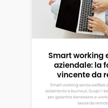
Smart working e
aziendale: la 
vincente da 
Smart working senza welfare a
isolamento e burnout. Scopri i ben
per garantire benessere e work-
lavora da remot