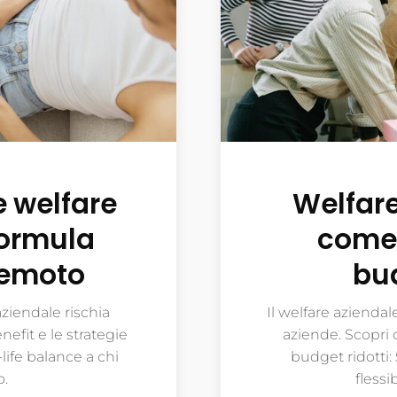
 welfare
Welfare
formula
come 
remoto
bud
ziendale rischia
Il welfare azienda
efit e le strategie
aziende. Scopri 
life balance a chi
budget ridotti: 
o.
flessi