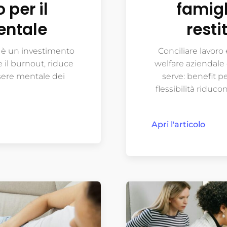
 per il
famigli
entale
rest
a è un investimento
Conciliare lavoro
 il burnout, riduce
welfare aziendale 
ssere mentale dei
serve: benefit p
flessibilità riduc
Apri l'articolo