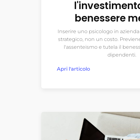
l'investimento
benessere m
Inserire uno psicologo in aziend
strategico, non un costo. Previene
l'assenteismo e tutela il bene
dipendenti.
Apri l'articolo