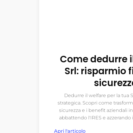
Come dedurre il
Srl: risparmio f
sicurezz
Dedurre il welfare per la tua 
strategica. Scopri come trasforma
sicurezza e i benefit aziendali i
abbattendo l'IRES e azzerando il
Apri l'articolo