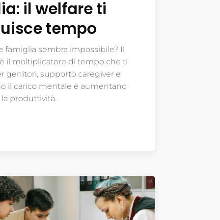
a: il welfare ti
ituisce tempo
 e famiglia sembra impossibile? Il
è il moltiplicatore di tempo che ti
er genitori, supporto caregiver e
ono il carico mentale e aumentano
la produttività.