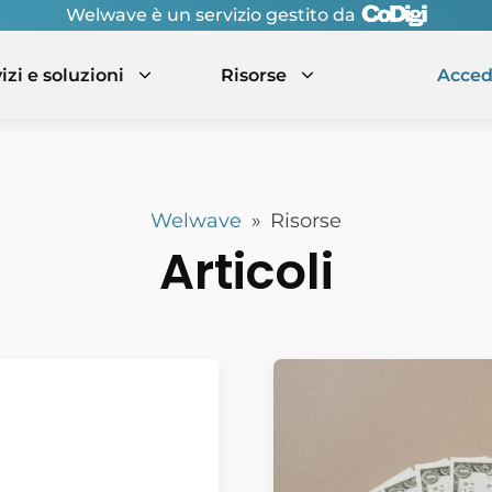
Welwave è un servizio gestito da
izi e soluzioni
Risorse
Acced
e
Risorse
Moduli
s
Welfare sanitario
Articoli
Welwave
»
Risorse
Questionari e indagini
Articoli
Marketplace - In arrivo
Corsi - In arrivo
Talenti - In arrivo